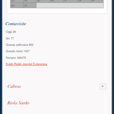
30
31
Contavisite
Oggi
39
Ieri
77
Questa settimana
952
Questo mese
1337
Sempre
166479
Kubik-Rubik Joomla! Extensions
Contenuto principale
Cabras
Infanzia
Riola Sardo