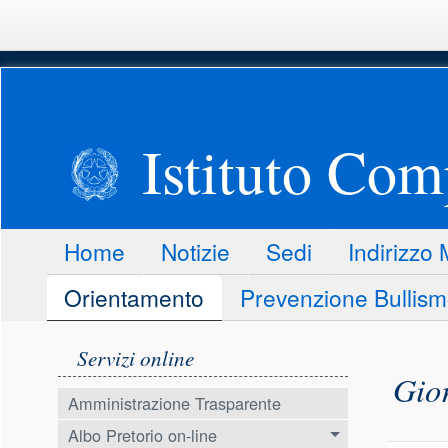
Istituto Co
Menu principale
Home
Notizie
Sedi
Indirizzo
Orientamento
Prevenzione Bullis
Menu laterale
Conte
Servizi online
Gior
Amministrazione Trasparente
Albo Pretorio on-line