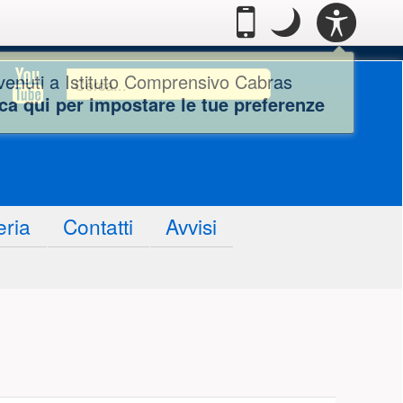
Casella degl
PANN
.
Passa alla modalità
.
Modo notte: que
Mobile
Modo
ACCE
notte
o Comprensivo Cabras - F
tuto Comprensivo Cabras -
tituto Comprensivo Cabras
Istituto Comprensivo Ca
Ricerca
Cerca...
enuti a Istituto Comprensivo Cabras
ca qui per impostare le tue preferenze
eria
Contatti
Avvisi