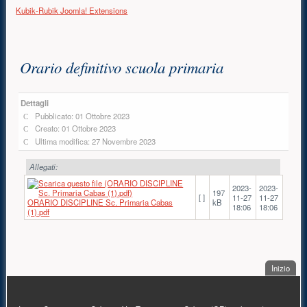
Kubik-Rubik Joomla! Extensions
Contenuto principale
Orario definitivo scuola primaria
Dettagli
Pubblicato: 01 Ottobre 2023
Creato: 01 Ottobre 2023
Ultima modifica: 27 Novembre 2023
Allegati:
2023-
2023-
197
[ ]
11-27
11-27
ORARIO DISCIPLINE Sc. Primaria Cabas
kB
18:06
18:06
(1).pdf
. Sal
Inizio
PIÈ DI PAGINA