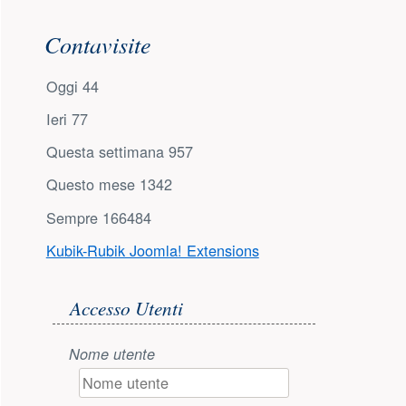
Contavisite
Oggi
44
Ieri
77
Questa settimana
957
Questo mese
1342
Sempre
166484
Kubik-Rubik Joomla! Extensions
Accesso utente
Accesso Utenti
Nome utente