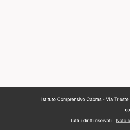
PIÈ DI PAGINA
Istituto Comprensivo Cabras - Via Triest
co
Tutti i diritti riservati -
Note l