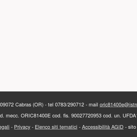
e 09072 Cabras (OR) - tel 0783/290712 - mail
oric81400e@istru
d. mecc. ORIC81400E cod. fis. 90027720953 cod. un. UFD
egali
-
Privacy
-
Elenco siti tematici
-
Accessibilità AGID
- sito