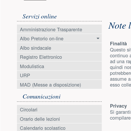
Menu laterale
Conte
Servizi online
Note l
Amministrazione Trasparente
Albo Pretorio on-line
Finalità
Albo sindacale
Questo sit
continuo a
Registro Elettronico
ad una ra
Modulistica
quindi nos
potrebbero
URP
assume alc
esso colle
MAD (Messe a disposizione)
Comunicazioni
Privacy
Circolari
Si garanti
compilare
Orario delle lezioni
Calendario scolastico