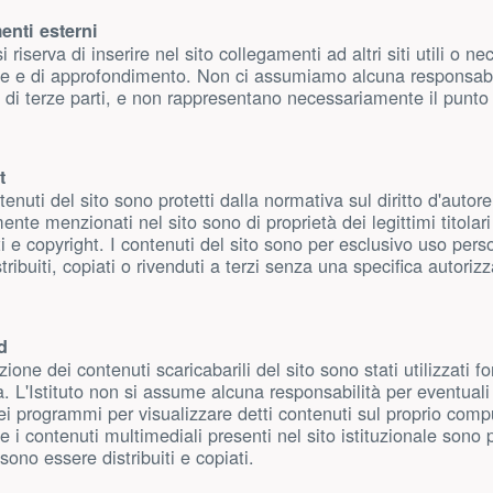
enti esterni
si riserva di inserire nel sito collegamenti ad altri siti utili o ne
he e di approfondimento. Non ci assumiamo alcuna responsabili
i di terze parti, e non rappresentano necessariamente il punto 
t
sinistra)
ntenuti del sito sono protetti dalla normativa sul diritto d'autore
nte menzionati nel sito sono di proprietà dei legittimi titolar
i e copyright. I contenuti del sito sono per esclusivo uso per
tribuiti, copiati o rivenduti a terzi senza una specifica autorizza
d
izione dei contenuti scaricabarili del sito sono stati utilizzati f
tà. L'Istituto non si assume alcuna responsabilità per eventual
ei programmi per visualizzare detti contenuti sul proprio compu
 i contenuti multimediali presenti nel sito istituzionale sono
ono essere distribuiti e copiati.