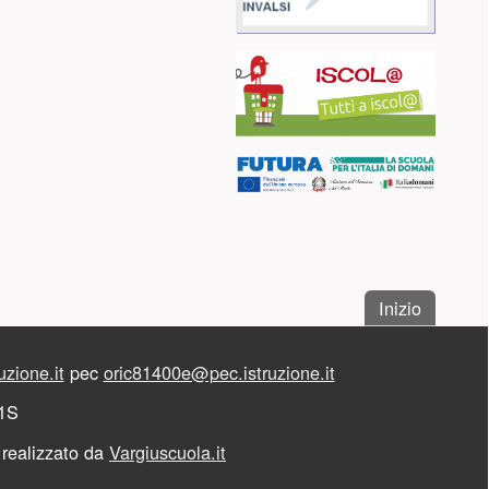
. Salta a
Inizio
zione.it
pec
oric81400e@pec.istruzione.it
A1S
 realizzato da
Vargiuscuola.it