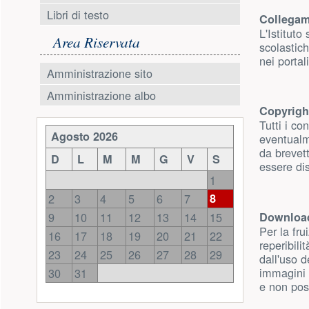
Libri di testo
Collegam
L'Istituto 
Area Riservata
scolastic
nei portal
Amministrazione sito
Amministrazione albo
Copyrigh
Risorse aggiuntive (colonna di 
Tutti i co
Agosto 2026
eventualme
da brevett
D
L
M
M
G
V
S
essere dis
1
2
3
4
5
6
7
8
9
10
11
12
13
14
15
Downloa
Per la fru
16
17
18
19
20
21
22
reperibili
23
24
25
26
27
28
29
dall'uso d
immagini e
30
31
e non poss