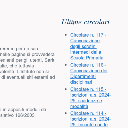
Risorse aggiuntive
Ultime circolari
Circolare n. 117 -
Convocazione
degli scrutini
pereremo per un suo
intermedi della
 nelle pagine si provvederà
Scuola Primaria
nienti per gli utenti. Sarà
Circolare n. 116 -
lie, che tuttavia
Convocazione dei
lontà. L'Istituto non si
Dipartimenti
di eventuali siti esterni ad
disciplinari
Circolare n. 115 -
Iscrizioni a.s. 2024-
25: scadenze e
modalità
 o in appositi moduli da
Circolare n. 114 -
islativo 196/2003
Iscrizioni a.s. 2024-
25: Incontri con le