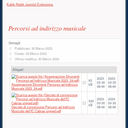
Kubik-Rubik Joomla! Extensions
Contenuto principale
Percorsi ad indirizzo musicale
Dettagli
Pubblicato: 30 Marzo 2023
Creato: 30 Marzo 2023
Ultima modifica: 30 Marzo 2023
Allegati:
2023-
2023-
63
[ ]
03-30
03-30
Assegnazione Strumenti Percorso ad Indirizzo
kB
08:49
08:49
Musicale 2023_24.pdf
2023-
2023-
530
[ ]
03-30
03-30
kB
Decreto di conversione Percorsi ad Indirizzo
08:49
08:49
Musicale dell'IC Cabras-signed.pdf